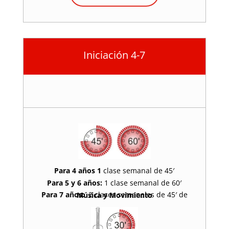
Iniciación 4-7
Para 4 años 1
clase semanal de 45′
Para 5 y 6 años:
1 clase semanal de 60′
Para 7 años:
2 clases semanales de 45′ de
Música y Movimiento