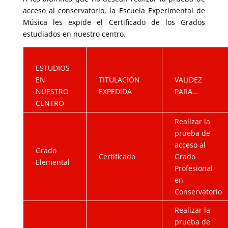
acceso al conservatorio, la Escuela Experimental de
Música les expide el Certificado de los Grados
estudiados en nuestro centro.
ESTUDIOS
EN
TITULACIÓN
VALIDEZ
NUESTRO
EXPEDIDA
PARA…
CENTRO
Realizar la
prueba de
acceso al
Grado
Certificado
Grado
Elemental
Profesional
en
Conservatorio
Realizar la
prueba de