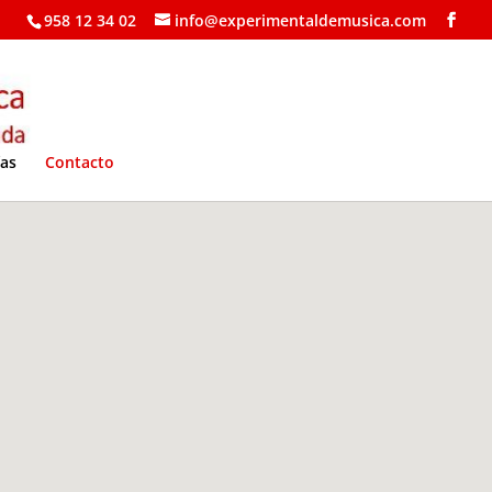
958 12 34 02
info@experimentaldemusica.com
ías
Contacto