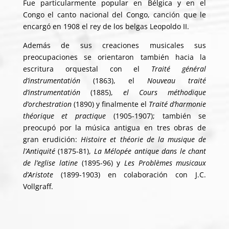
Fue particularmente popular en Bélgica y en el
Congo el canto nacional del Congo, canción que le
encargó en 1908 el rey de los belgas Leopoldo II.
Además de sus creaciones musicales sus
preocupaciones se orientaron también hacia la
escritura orquestal con el
Traité général
d’instrumentatión
(1863), el
Nouveau traité
d’instrumentatión
(1885),
el Cours méthodique
d’orchestration
(1890) y finalmente el
Traité d’harmonie
théorique et practique
(1905-1907); también se
preocupó por la música antigua en tres obras de
gran erudición:
Histoire et théorie de la musique de
l’Antiquité
(1875-81),
La Mélopée antique dans le chant
de l’eglise latine
(1895-96) y
Les Problèmes musicaux
d’Aristote
(1899-1903) en colaboración con J.C.
Vollgraff.