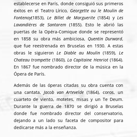
establecerse en París, donde consiguió sus primeros
éxitos en el Teatro Lírico,
Georgette ou le Moulin de
Fontenoy
(1853),
Le Billet de Marguerite
(1854) y
Les
Lavandières de Santarem
(1855). Esto le abrió las
puertas de la Opéra-Comique donde se representó
en 1858 su obra más ambiciosa,
Quentin Durward
,
que fue reestrenada en Bruselas en 1930. A estas
obras le siguieron
Le Diable au Moulin
(1859),
Le
Chateau trompette
(1860),
La Capitaine Henriot
(1864).
En 1867 fue nombrado director de la música en la
Ópera de París.
Además de las óperas citadas su obra cuenta con
una cantata,
Jacob van Artevelde
(1864), coros, un
cuarteto de viento, motetes, misas y un Te Deum.
Durante la guerra de 1870 se dirigió a Bruselas
donde fue nombrado director del conservatorio,
dejando a un lado su faceta de compositor para
dedicarse más a la enseñanza.