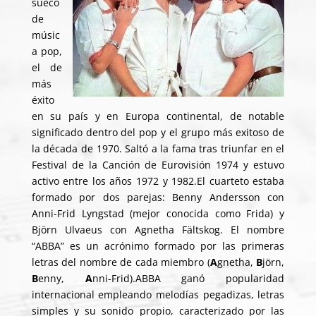
sueco
de
músic
a pop
,
el de
más
éxito
en su país y en Europa continental, de notable
significado dentro del pop y el grupo más exitoso de
la
década de 1970
. Saltó a la fama tras triunfar en el
Festival de la Canción de Eurovisión 1974 y estuvo
activo entre los años 1972 y 1982.El cuarteto estaba
formado por dos parejas: Benny Andersson con
Anni-Frid Lyngstad (mejor conocida como Frida) y
Björn Ulvaeus con Agnetha Fältskog. El nombre
“ABBA” es un acrónimo formado por las primeras
letras del nombre de cada miembro (
A
gnetha,
B
jörn,
B
enny,
A
nni-Frid).ABBA ganó popularidad
internacional empleando melodías pegadizas, letras
simples y su sonido propio, caracterizado por las