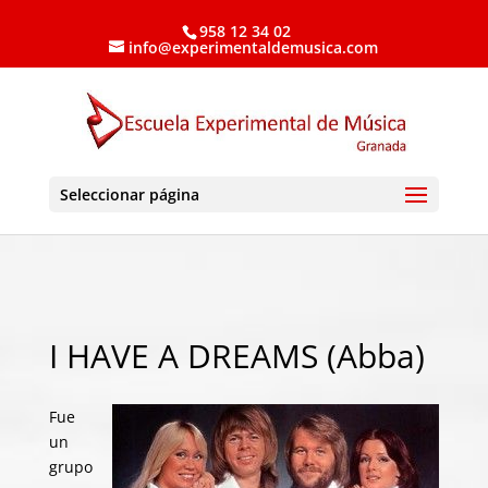
958 12 34 02
info@experimentaldemusica.com
Seleccionar página
I HAVE A DREAMS (Abba)
Fue
un
grupo