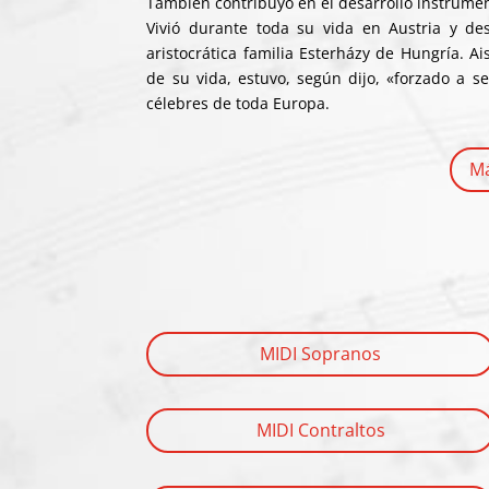
También contribuyó en el desarrollo instrume
Vivió durante toda su vida en Austria y de
aristocrática familia
Esterházy
de Hungría. Ais
de su vida, estuvo, según dijo, «forzado a s
célebres de toda Europa.
Má
MIDI Sopranos
MIDI Contraltos