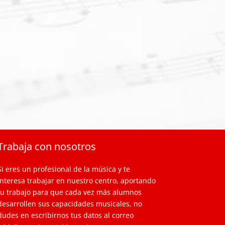
Trabaja con nosotros
Si eres un profesional de la música y te
interesa trabajar en nuestro centro, aportando
tu trabajo para que cada vez más alumnos
desarrollen sus capacidades musicales, no
dudes en escribirnos tus datos al correo