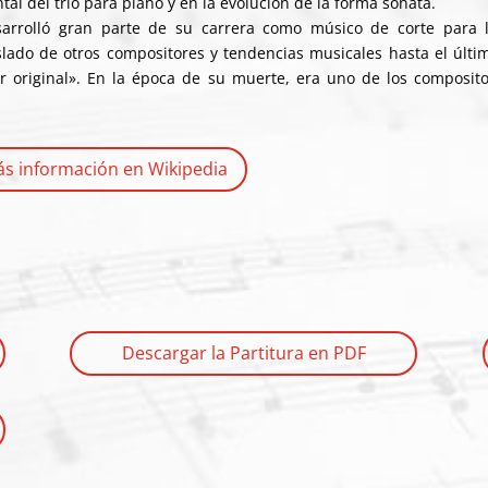
ntal del
trío para piano
y en la evolución de la forma sonata.
sarrolló gran parte de su carrera como músico de corte para l
lado de otros compositores y tendencias musicales hasta el últi
er original». En la época de su muerte, era uno de los composit
s información en Wikipedia
Descargar la Partitura en PDF