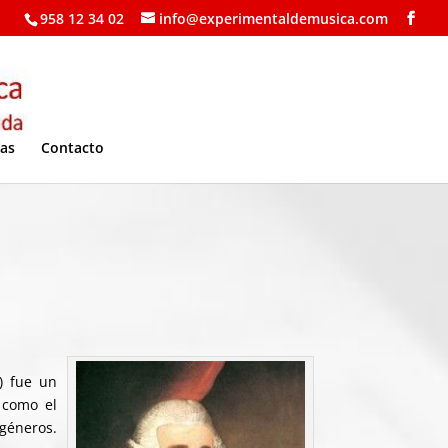
958 12 34 02
info@experimentaldemusica.com
ías
Contacto
) fue un
 como el
 géneros.