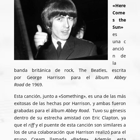
«Here
Come
s the
Sun»
es
una c
anció
n de
la
banda británica de rock, The Beatles, escrita
por George Harrison para el álbum
Abbey
Road
de 1969.
Esta canción, junto a «Something», es una de las más
exitosas de las hechas por Harrison, y ambas fueron
grabadas para el álbum
Abbey Road
. ​ Tuvo su génesis
dentro de su estrecha amistad con Eric Clapton, ya
que el
riff
y el puente de esta canción son similares a
los de una colaboración que Harrison realizó para el
grupo Cream llamada «Badge». Además, esta