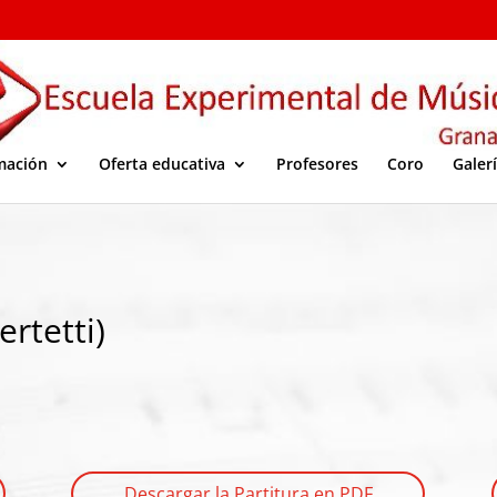
mación
Oferta educativa
Profesores
Coro
Galer
rtetti)
Descargar la Partitura en PDF