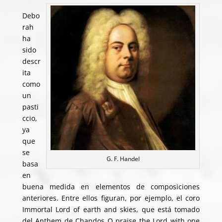
Debo
rah
ha
sido
descr
ita
como
un
pasti
ccio,
ya
que
se
G. F. Handel
basa
en
buena medida en elementos de composiciones
anteriores. Entre ellos figuran, por ejemplo, el coro
Immortal Lord of earth and skies, que está tomado
del Anthem de Chandos O praise the Lord with one