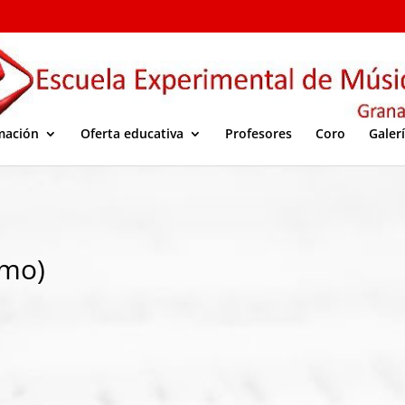
mación
Oferta educativa
Profesores
Coro
Galer
imo)