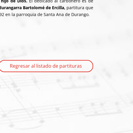
 hijo de Dios
.
El dedicado al carbonero es de
durangarra Bartolomé de Ercilla
,
partitura que
892 en la parroquia de Santa Ana de Durango.
Regresar al listado de partituras