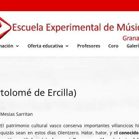
mación
Oferta educativa
Profesores
Coro
Galer
olomé de Ercilla)
Mesias Sarritan
El patrimonio cultural vasco conserva importantes villancicos 
quizás sean en estos días Olentzero, Hator, hator, y e
l
conocido