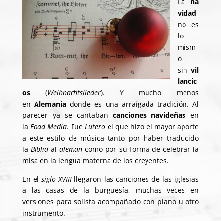
La
na
vidad
no es
lo
mism
o
sin
vil
lancic
os
(
Weihnachtslieder
). Y mucho menos
en
Alemania
donde es una arraigada tradición. Al
parecer ya se cantaban
canciones navideñas
en
la
Edad Media
. Fue
Lutero
el que hizo el mayor aporte
a este estilo de música tanto por haber traducido
la
Biblia
al
alemán
como por su forma de celebrar la
misa en la lengua materna de los creyentes.
En el
siglo XVIII
llegaron las canciones de las iglesias
a las casas de la burguesía, muchas veces en
versiones para solista acompañado con piano u otro
instrumento.